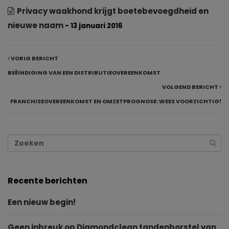
Privacy waakhond krijgt boetebevoegdheid en
nieuwe naam
- 13 januari 2016
VORIG BERICHT
BEËINDIGING VAN EEN DISTRIBUTIEOVEREENKOMST
VOLGEND BERICHT
FRANCHISEOVEREENKOMST EN OMZETPROGNOSE: WEES VOORZICHTIG!
Recente berichten
Een nieuw begin!
Geen inbreuk op Diamondclean tandenborstel van