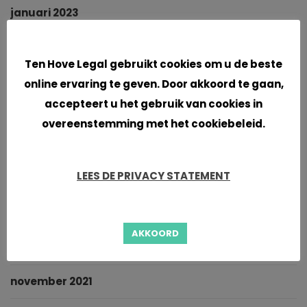
januari 2023
Cookies
oktober 2022
Ten Hove Legal gebruikt cookies om u de beste
september 2022
online ervaring te geven. Door akkoord te gaan,
accepteert u het gebruik van cookies in
augustus 2022
overeenstemming met het cookiebeleid.
juni 2022
LEES DE PRIVACY STATEMENT
mei 2022
maart 2022
AKKOORD
januari 2022
november 2021