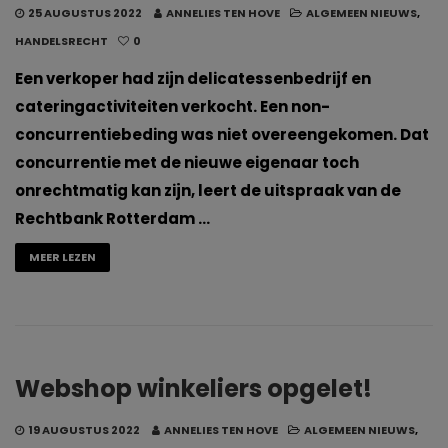
25 AUGUSTUS 2022
ANNELIES TEN HOVE
ALGEMEEN NIEUWS
,
HANDELSRECHT
0
Een verkoper had zijn delicatessenbedrijf en
cateringactiviteiten verkocht. Een non-
concurrentiebeding was niet overeengekomen. Dat
concurrentie met de nieuwe eigenaar toch
onrechtmatig kan zijn, leert de uitspraak van de
Rechtbank Rotterdam …
MEER LEZEN
Webshop winkeliers opgelet!
19 AUGUSTUS 2022
ANNELIES TEN HOVE
ALGEMEEN NIEUWS
,