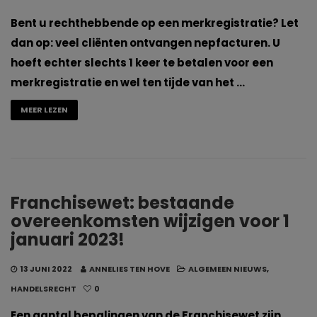
Bent u rechthebbende op een merkregistratie? Let
dan op: veel cliënten ontvangen nepfacturen. U
hoeft echter slechts 1 keer te betalen voor een
merkregistratie en wel ten tijde van het …
MEER LEZEN
Franchisewet: bestaande
overeenkomsten wijzigen voor 1
januari 2023!
13 JUNI 2022
ANNELIES TEN HOVE
ALGEMEEN NIEUWS
,
HANDELSRECHT
0
Een aantal bepalingen van de Franchisewet zijn