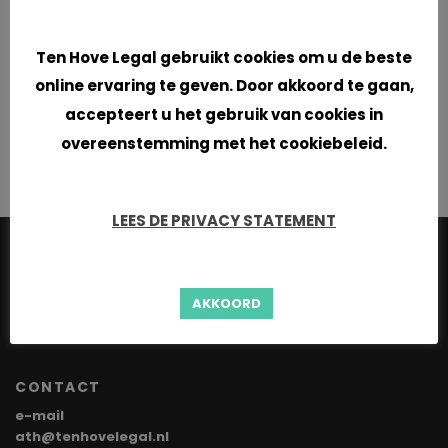
Cookies
Ten Hove Legal gebruikt cookies om u de beste
online ervaring te geven. Door akkoord te gaan,
accepteert u het gebruik van cookies in
overeenstemming met het cookiebeleid.
LEES DE PRIVACY STATEMENT
TEN HOVE LEGAL
Sint Annalaan 60
AKKOORD
6217 KC Maastricht
CONTACT
e-mail
ath@tenhovelegal.nl