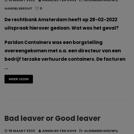
18 MAART 2022
ANNELIES TEN HOVE
ALGEMEEN NIEUWS
,
HANDELSRECHT
0
De rechtbank Amsterdam heeft op 28-02-2022
uitspraak hierover gedaan. Wat was het geval?
Paridon Containers was een borgstelling
overeengekomen met o.a. een directeur van een
bedrijf terzake verhuurde containers. De facturen
…
MEER LEZEN
Bad leaver or Good leaver
18 MAART 2022
ANNELIES TEN HOVE
ALGEMEEN NIEUWS
,