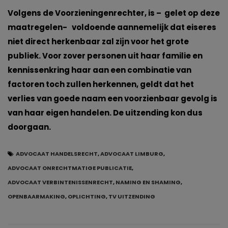
Volgens de Voorzieningenrechter, is – gelet op deze
maatregelen- voldoende aannemelijk dat eiseres
niet direct herkenbaar zal zijn voor het grote
publiek. Voor zover personen uit haar familie en
kennissenkring haar aan een combinatie van
factoren toch zullen herkennen, geldt dat het
verlies van goede naam een voorzienbaar gevolg is
van haar eigen handelen. De uitzending kon dus
doorgaan.
ADVOCAAT HANDELSRECHT
,
ADVOCAAT LIMBURG
,
ADVOCAAT ONRECHTMATIGE PUBLICATIE
,
ADVOCAAT VERBINTENISSENRECHT
,
NAMING EN SHAMING
,
OPENBAARMAKING
,
OPLICHTING
,
TV UITZENDING