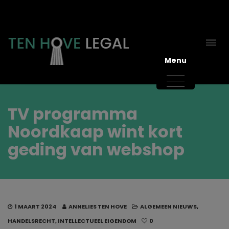
Menu
TV programma
Noordkaap wint kort
geding van webshop
1 MAART 2024
ANNELIES TEN HOVE
ALGEMEEN NIEUWS
,
HANDELSRECHT
,
INTELLECTUEEL EIGENDOM
0