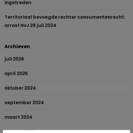
ingetreden
Territoriaal bevoegde rechter consumentenrecht:
arrest HvJ 29 juli 2024
Archieven
juli 2026
april 2025
oktober 2024
september 2024
maart 2024
februari 2024