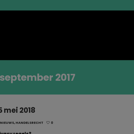
 september 2017
5 mei 2018
 NIEUWS
,
HANDELSRECHT
0
ivacy regels?