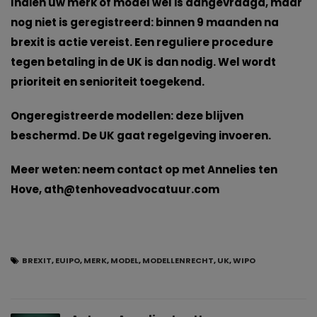
Indien uw merk of model wel is aangevraagd, maar
nog niet is geregistreerd: binnen 9 maanden na
brexit is actie vereist. Een reguliere procedure
tegen betaling in de UK is dan nodig. Wel wordt
prioriteit en senioriteit toegekend.
Ongeregistreerde modellen:
deze blijven
beschermd. De UK gaat regelgeving invoeren.
Meer weten: neem contact op met Annelies ten
Hove,
ath@tenhoveadvocatuur.com
BREXIT
,
EUIPO
,
MERK
,
MODEL
,
MODELLENRECHT
,
UK
,
WIPO