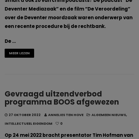
Smult u ook zo van crimi podcasts? De podcast “De
Deventer Mediazaak” en de film “De Veroordeling”
over de Deventer moordzaak waren onderwerp van
een recente procedure bij de rechtbank.
De …
MEER LEZEN
Gevraagd uitzendverbod
programma BOOS afgewezen
27 OKTOBER 2022
ANNELIES TEN HOVE
ALGEMEEN NIEUWS
,
INTELLECTUEEL EIGENDOM
0
Op 24 mei 2022 bracht presentator Tim Hofman van