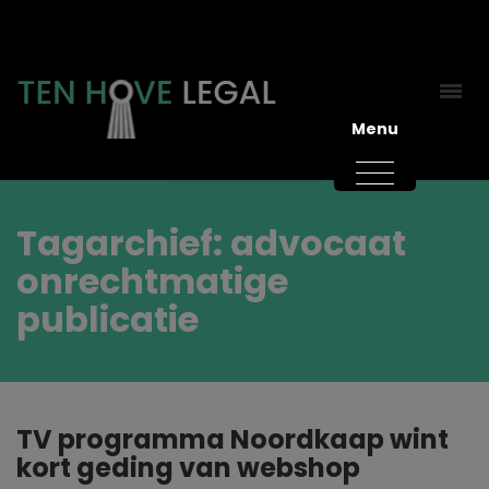
Menu
Tagarchief: advocaat
onrechtmatige
publicatie
TV programma Noordkaap wint
kort geding van webshop