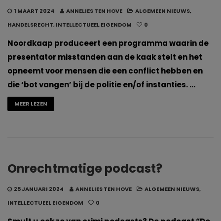
1 MAART 2024
ANNELIES TEN HOVE
ALGEMEEN NIEUWS
,
HANDELSRECHT
,
INTELLECTUEEL EIGENDOM
0
Noordkaap produceert een programma waarin de
presentator misstanden aan de kaak stelt en het
opneemt voor mensen die een conflict hebben en
die ‘bot vangen’ bij de politie en/of instanties. …
MEER LEZEN
Onrechtmatige podcast?
25 JANUARI 2024
ANNELIES TEN HOVE
ALGEMEEN NIEUWS
,
INTELLECTUEEL EIGENDOM
0