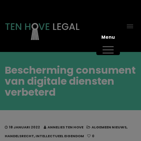
Menu
Bescherming consument
van digitale diensten
verbeterd
18 JANUARI 2022
ANNELIES TEN HOVE
ALGEMEEN NIEUWS
,
HANDELSRECHT
,
INTELLECTUEEL EIGENDOM
0