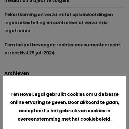
mediation traject te volgen!
Tekortkoming en verzuim: let op bewoordingen
ingebrekestelling en controleer of verzuim is
ingetreden
Territoriaal bevoegde rechter consumentenrecht:
arrest HvJ 29 juli 2024
Archieven
Cookies
juli 2026
Ten Hove Legal gebruikt cookies om u de beste
april 2025
online ervaring te geven. Door akkoord te gaan,
accepteert u het gebruik van cookies in
oktober 2024
overeenstemming met het cookiebeleid.
september 2024