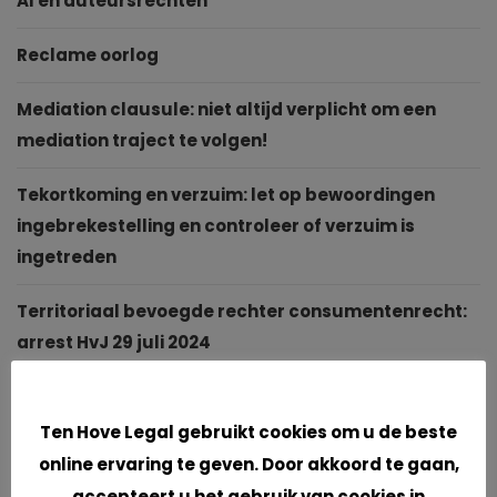
AI en auteursrechten
Reclame oorlog
Mediation clausule: niet altijd verplicht om een
mediation traject te volgen!
Tekortkoming en verzuim: let op bewoordingen
ingebrekestelling en controleer of verzuim is
ingetreden
Territoriaal bevoegde rechter consumentenrecht:
arrest HvJ 29 juli 2024
Cookies
Archieven
Ten Hove Legal gebruikt cookies om u de beste
online ervaring te geven. Door akkoord te gaan,
juli 2026
accepteert u het gebruik van cookies in