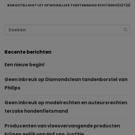
BORGSTELLING? LET OP MOGELIJKE TOESTEMMING ECHTGENO(O)T(E)
Recente berichten
Een nieuw begin!
Geen inbreuk op Diamondclean tandenborstel van
Philips
Geen inbreuk op modelrechten en auteursrechten
terzake hondenfietsmand
Producenten van vleesvervangende producten
krijgen gelijk van Hof van Justitie