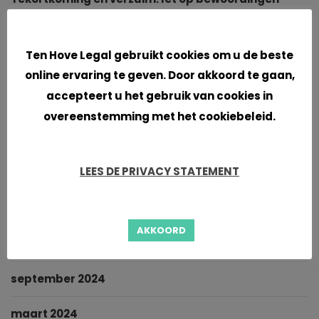
ingebrekestelling en controleer of verzuim is
Cookies
ingetreden
Ten Hove Legal gebruikt cookies om u de beste
Territoriaal bevoegde rechter consumentenrecht:
online ervaring te geven. Door akkoord te gaan,
arrest HvJ 29 juli 2024
accepteert u het gebruik van cookies in
overeenstemming met het cookiebeleid.
Archieven
LEES DE PRIVACY STATEMENT
juli 2026
april 2025
AKKOORD
oktober 2024
september 2024
maart 2024