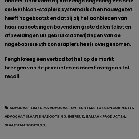
anders. Daar komt bij dat Fengh nagenoeg een hele
serie Ethicon-staplers systematisch en nauwgezet
heeft nagebootst en dat zij bij het aanbieden van
haar nabootsingen bovendien grote delen tekst en
afbeeldingen uit gebruiksaanwijzingen van de
nagebootste Ethicon staplers heeft overgenomen.
Fengh kreeg een verbod tot het op de markt
brengen van de producten en moest overgaan tot
recall.
ADVOCAAT LIMBURG
,
ADVOCAAT ONRECHTMATIGE CONCURRENTIE
,
ADVOCAAT SLAAFSE NABOOTSING
,
INBREUK
,
NAMAAK PRODUCTEN
,
SLAAFSE NABOOTSING