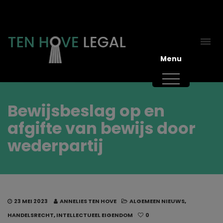
Menu
Bewijsbeslag op en
afgifte van bewijs door
wederpartij
23 MEI 2023
ANNELIES TEN HOVE
ALGEMEEN NIEUWS
,
HANDELSRECHT
,
INTELLECTUEEL EIGENDOM
0