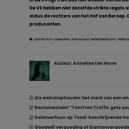
De VS hebben niet dezelfde strikte regels
aldus de rechters van het Hof van Beroep. 
producenten.
ADVOCAAT LIMBURG
,
ADVOCAAT MERKENRECHT
,
HERK
Auteur:
Annelies ten Hove
Als webshophouder het merk van een an
Reclameclaim “TomTom Traffic gets you
Solexverhuur op Texel: beschrijvende 
Goodwill vergoeding of klantenvergoed