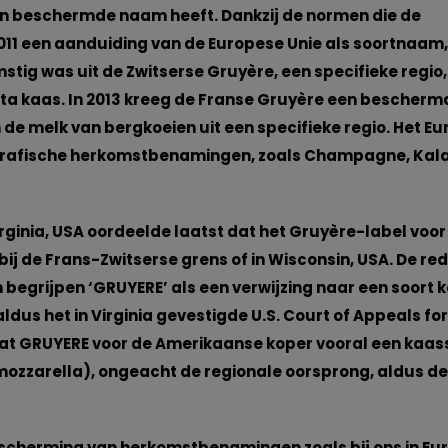
een beschermde naam heeft. Dankzij de normen die de
011 een aanduiding van de Europese Unie als soortnaam,
tig was uit de Zwitserse Gruyère, een specifieke regio,
ta kaas. In 2013 kreeg de Franse Gruyère een bescherm
de melk van bergkoeien uit een specifieke regio. Het E
grafische herkomstbenamingen, zoals Champagne, Ka
ginia, USA oordeelde laatst dat het Gruyère-label voor
ij de Frans-Zwitserse grens of in Wisconsin, USA. De red
egrijpen ‘GRUYERE’ als een verwijzing naar een soort k
us het in Virginia gevestigde U.S. Court of Appeals for
 dat GRUYERE voor de Amerikaanse koper vooral een kaas
 mozzarella), ongeacht de regionale oorsprong, aldus de
bescherming van herkomstbenamingen zoals bij ons in Eu