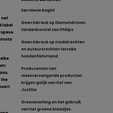
Een nieuw begin!
 net
Geen inbreuk op Diamondclean
d label
tandenborstel van Philips
uropese
lamata
Geen inbreuk op modelrechten
en auteursrechten terzake
hondenfietsmand
 elke
en:
Producenten van
aas,
vleesvervangende producten
 the
krijgen gelijk van Hof van
soort
Justitie
Greenwashing en het gebruik
van het groene blaadjes
ropa.