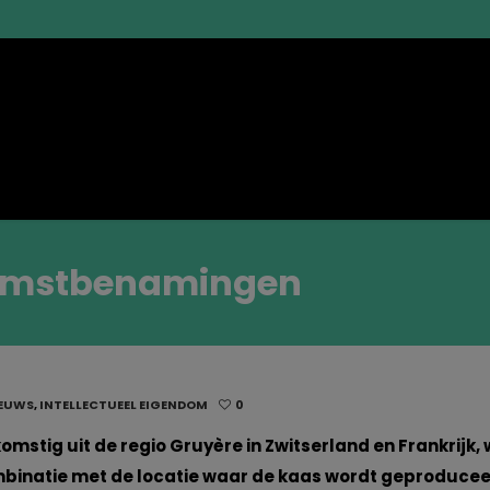
komstbenamingen
IEUWS
,
INTELLECTUEEL EIGENDOM
0
omstig uit de regio Gruyère in Zwitserland en Frankrijk,
 combinatie met de locatie waar de kaas wordt geproducee