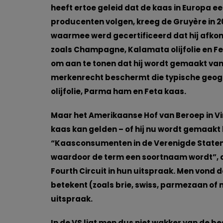
heeft ertoe geleid dat de kaas in Europa 
producenten volgen, kreeg de Gruyère in 2
waarmee werd gecertificeerd dat hij afkoms
zoals Champagne, Kalamata olijfolie en Fe
om aan te tonen dat hij wordt gemaakt van 
merkenrecht beschermt die typische geo
olijfolie, Parma ham en Feta kaas.
Maar het Amerikaanse Hof van Beroep in Vir
kaas kan gelden – of hij nu wordt gemaakt b
“Kaasconsumenten in de Verenigde Staten b
waardoor de term een soortnaam wordt”, ald
Fourth Circuit in hun uitspraak. Men vond
betekent (zoals brie, swiss, parmezaan of
uitspraak.
In de VS ligt men dus niet wakker van de 