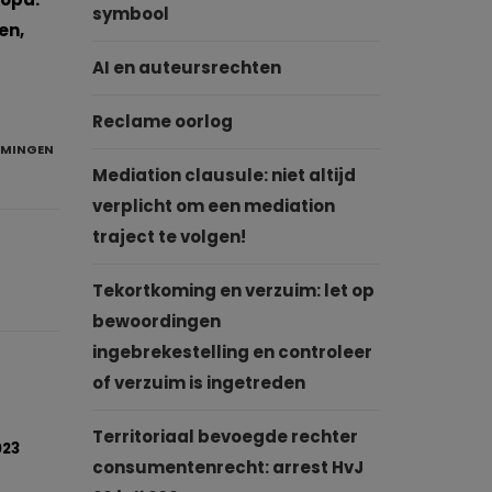
symbool
en,
AI en auteursrechten
Reclame oorlog
AMINGEN
Mediation clausule: niet altijd
verplicht om een mediation
traject te volgen!
Tekortkoming en verzuim: let op
bewoordingen
ingebrekestelling en controleer
of verzuim is ingetreden
Territoriaal bevoegde rechter
023
consumentenrecht: arrest HvJ