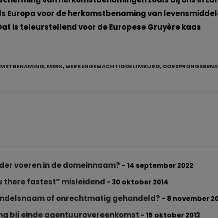
 als Europa voor de herkomstbenaming van levensmiddel
Dat is teleurstellend voor de Europese Gruyère kaas
OMSTBENAMING
,
MERK
,
MERKENGEMACHTIGDE LIMBURG
,
OORSPRONGSBEN
der voeren in de domeinnaam?
- 14 september 2022
 there fastest” misleidend
- 30 oktober 2014
handelsnaam of onrechtmatig gehandeld?
- 8 november 2
ing bij einde agentuurovereenkomst
- 15 oktober 2013