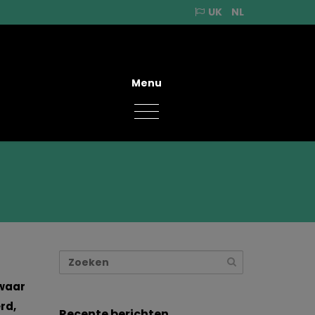
UK
NL
Menu
 waar
rd,
Recente berichten