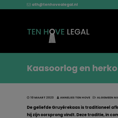
ath@tenhovealegal.nl
Kaasoorlog en her
10 MAART 2023
ANNELIES TEN HOVE
ALGEMEEN N
De geliefde Gruyèrekaas is traditioneel afk
hij zijn oorsprong vindt. Deze traditie, in