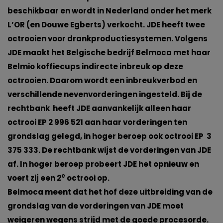
beschikbaar en wordt in Nederland onder het merk
L’OR (en Douwe Egberts) verkocht. JDE heeft twee
octrooien voor drankproductiesystemen. Volgens
JDE maakt het Belgische bedrijf Belmoca met haar
Belmio koffiecups indirecte inbreuk op deze
octrooien. Daarom wordt een inbreukverbod en
verschillende nevenvorderingen ingesteld. Bij de
rechtbank heeft JDE aanvankelijk alleen haar
octrooi EP 2 996 521 aan haar vorderingen ten
grondslag gelegd, in hoger beroep ook octrooi EP 3
375 333. De rechtbank wijst de vorderingen van JDE
af. In hoger beroep probeert JDE het opnieuw en
e
voert zij een 2
octrooi op.
Belmoca meent dat het hof deze uitbreiding van de
grondslag van de vorderingen van JDE moet
weigeren wegens strijd met de goede procesorde.