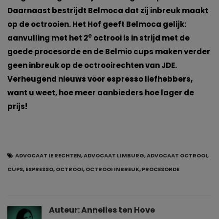
Daarnaast bestrijdt Belmoca dat zij inbreuk maakt
op de octrooien. Het Hof geeft Belmoca gelijk:
e
aanvulling met het 2
octrooi is in strijd met de
goede procesorde en de Belmio cups maken verder
geen inbreuk op de octrooirechten van JDE.
Verheugend nieuws voor espresso liefhebbers,
want u weet, hoe meer aanbieders hoe lager de
prijs!
ADVOCAAT IE RECHTEN
,
ADVOCAAT LIMBURG
,
ADVOCAAT OCTROOI
,
CUPS
,
ESPRESSO
,
OCTROOI
,
OCTROOI INBREUK
,
PROCESORDE
Auteur:
Annelies ten Hove