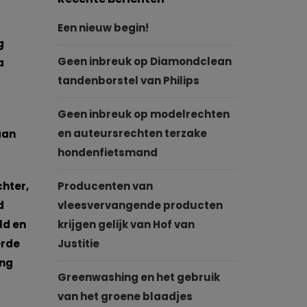
Een nieuw begin!
g
Geen inbreuk op Diamondclean
a
tandenborstel van Philips
Geen inbreuk op modelrechten
en auteursrechten terzake
aan
hondenfietsmand
chter,
Producenten van
d
vleesvervangende producten
ld en
krijgen gelijk van Hof van
erde
Justitie
ing
Greenwashing en het gebruik
van het groene blaadjes