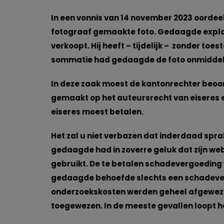
In een vonnis van 14 november 2023 oordee
fotograaf gemaakte foto. Gedaagde exploi
verkoopt. Hij heeft – tijdelijk – zonder toe
sommatie had gedaagde de foto onmiddelli
In deze zaak moest de kantonrechter beoor
gemaakt op het auteursrecht van eiseres 
eiseres moest betalen.
Het zal u niet verbazen dat inderdaad spra
gedaagde had in zoverre geluk dat zijn we
gebruikt. De te betalen schadevergoeding 
gedaagde behoefde slechts een schadeverg
onderzoekskosten werden geheel afgewezen
toegewezen. In de meeste gevallen loopt he