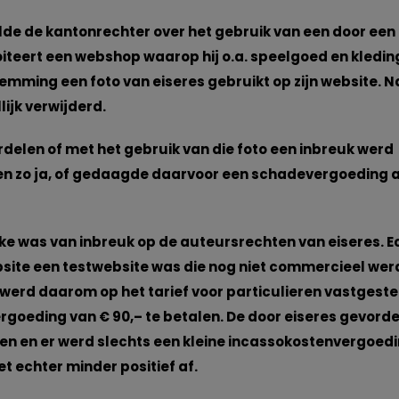
lde de kantonrechter over het gebruik van een door een
teert een webshop waarop hij o.a. speelgoed en kledin
stemming een foto van eiseres gebruikt op zijn website. N
jk verwijderd.
delen of met het gebruik van die foto een inbreuk werd
en zo ja, of gedaagde daarvoor een schadevergoeding 
ke was van inbreuk op de auteursrechten van eiseres. E
bsite een testwebsite was die nog niet commercieel wer
werd daarom op het tarief voor particulieren vastgeste
oeding van € 90,– te betalen. De door eiseres gevord
 en er werd slechts een kleine incassokostenvergoed
t echter minder positief af.