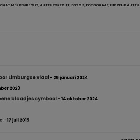
CAAT MERKENRECHT
,
AUTEURSRECHT
,
FOTO'S
,
FOTOGRAAF
,
INBREUK AUTE
or Limburgse vlaai
- 25 januari 2024
mber 2023
roene blaadjes symbool
- 14 oktober 2024
e
- 17 juli 2015