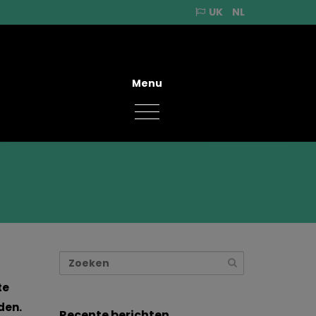
UK
NL
Menu
te
den.
Recente berichten