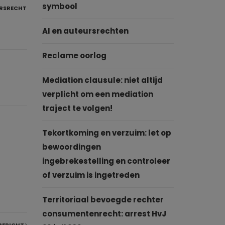
symbool
URSRECHT
AI en auteursrechten
Reclame oorlog
Mediation clausule: niet altijd
verplicht om een mediation
traject te volgen!
Tekortkoming en verzuim: let op
bewoordingen
ingebrekestelling en controleer
of verzuim is ingetreden
Territoriaal bevoegde rechter
consumentenrecht: arrest HvJ