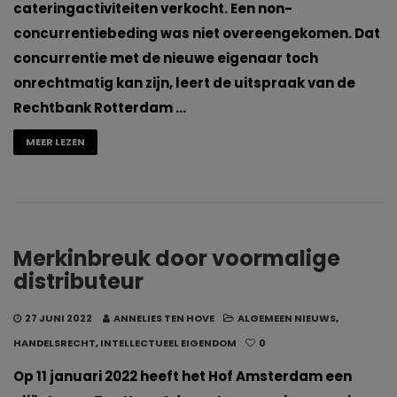
cateringactiviteiten verkocht. Een non-
concurrentiebeding was niet overeengekomen. Dat
concurrentie met de nieuwe eigenaar toch
onrechtmatig kan zijn, leert de uitspraak van de
Rechtbank Rotterdam …
MEER LEZEN
Merkinbreuk door voormalige
distributeur
27 JUNI 2022
ANNELIES TEN HOVE
ALGEMEEN NIEUWS
,
HANDELSRECHT
,
INTELLECTUEEL EIGENDOM
0
Op 11 januari 2022 heeft het Hof Amsterdam een