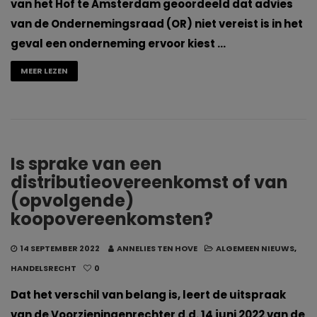
van het Hof te Amsterdam geoordeeld dat advies
van de Ondernemingsraad (OR) niet vereist is in het
geval een onderneming ervoor kiest …
MEER LEZEN
Is sprake van een
distributieovereenkomst of van
(opvolgende)
koopovereenkomsten?
14 SEPTEMBER 2022
ANNELIES TEN HOVE
ALGEMEEN NIEUWS
,
HANDELSRECHT
0
Dat het verschil van belang is, leert de uitspraak
van de Voorzieningenrechter d.d. 14 juni 2022 van de