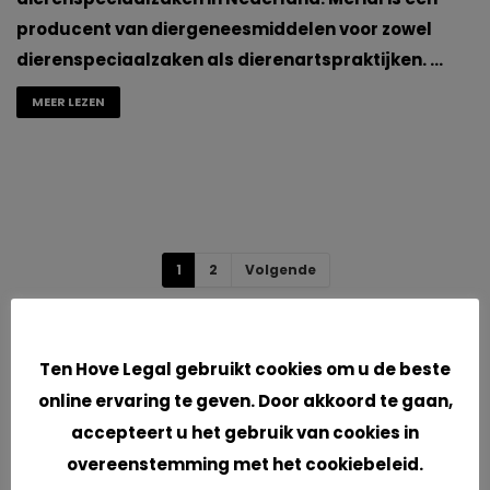
producent van diergeneesmiddelen voor zowel
dierenspeciaalzaken als dierenartspraktijken. …
MEER LEZEN
1
2
Volgende
Cookies
Ten Hove Legal gebruikt cookies om u de beste
online ervaring te geven. Door akkoord te gaan,
Recente berichten
accepteert u het gebruik van cookies in
overeenstemming met het cookiebeleid.
Een nieuw begin!