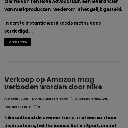
cliënte van Ten Hove Advocatuur, een leverancier
van merkproducten, wederom in het gelijk gesteld.
In eerste instantie werd reeds met succes
verdedigd …
MEER LEZEN
Verkoop op Amazon mag
verboden worden door Nike
2 APRIL 2021
ANNELIES TEN HOVE
ALGEMEEN NIEUWS
,
HANDELSRECHT
0
Nike ontbond de overeenkomst met een van haar
distributeurs, het Italiaanse Action Sport, omdat