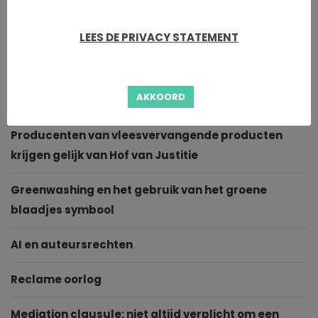
Geen inbreuk op Diamondclean tandenborstel van
LEES DE PRIVACY STATEMENT
Philips
Geen inbreuk op modelrechten en auteursrechten
AKKOORD
terzake hondenfietsmand
Producenten van vleesvervangende producten
krijgen gelijk van Hof van Justitie
Greenwashing en het gebruik van het groene
blaadjes symbool
AI en auteursrechten
Reclame oorlog
Mediation clausule: niet altijd verplicht om een