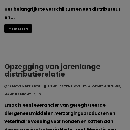
Het belangrijkste verschil tussen een distributeur
en …
MEER LEZEN
Opzegging van jarenlange
distributierelatie
12 NOVEMBER 2020
ANNELIES TEN HOVE
ALGEMEEN NIEUWS
,
HANDELSRECHT
0
Emax is een leverancier van geregistreerde
diergeneesmiddelen, verzorgingsproducten en
veterinaire voeding voor honden en katten aan
dierenspeciaalzaken in Nederland. Merial is een