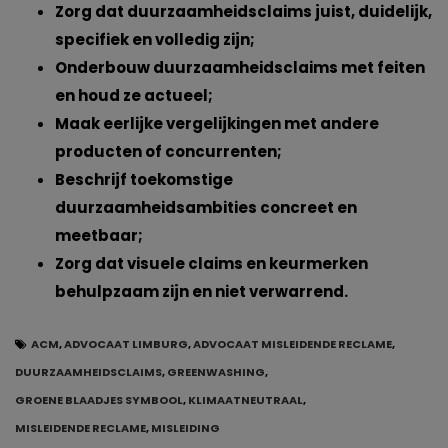
Zorg dat duurzaamheidsclaims juist, duidelijk,
specifiek en volledig zijn;
Onderbouw duurzaamheidsclaims met feiten
en houd ze actueel;
Maak eerlijke vergelijkingen met andere
producten of concurrenten;
Beschrijf toekomstige
duurzaamheidsambities concreet en
meetbaar;
Zorg dat visuele claims en keurmerken
behulpzaam zijn en niet verwarrend.
ACM
,
ADVOCAAT LIMBURG
,
ADVOCAAT MISLEIDENDE RECLAME
,
DUURZAAMHEIDSCLAIMS
,
GREENWASHING
,
GROENE BLAADJES SYMBOOL
,
KLIMAATNEUTRAAL
,
MISLEIDENDE RECLAME
,
MISLEIDING