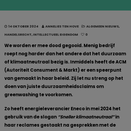
14 OKTOBER 2024
ANNELIES TEN HOVE
ALGEMEEN NIEUWS
,
HANDELSRECHT
,
INTELLECTUEEL EIGENDOM
0
We worden er mee dood gegooid. Menig bedrijf
roept nog harder dan het andere dat het duurzaam
of klimaatneutraal bezig is. Inmiddels heeft de ACM
(Autoriteit Consument & Markt) er een speerpunt
van gemaakt in haar beleid. Zij let nu streng op het
doen van juiste duurzaamheidsclaims om
greenwashing te voorkomen.
Zo heeft energieleverancier Eneco in mei 2024 het
gebruik van de slogan
“Sneller klimaatneutraal”
in
haar reclames gestaakt na gesprekken met de