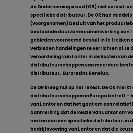
de Ondernemingsraad (OR) niet vereist is i
specifieke distributeur. De OR had middels
(voorgenomen) besluit van het productiebed
bestaande duurzame samenwerking van Lan
gebieden voornoemd besluit in te trekken
verbieden handelingen te verrichten of te d
veroordeling van Lantor in de kosten van d
distributeurschappen van meerdere bestaa
distributeur, Euroresins Benelux.
De OR kreeg nul op het rekest. De OK merkt 
distributeurschappen in Europa betreft – b
van Lantor en dat het gaat om een relatief 
aanmerking dat de keuze van Lantor om voo
maken van een specifieke distributeur, in 
bedrijfsvoering van Lantor en dat die keuz