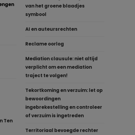
rengen
van het groene blaadjes
symbool
AI en auteursrechten
Reclame oorlog
Mediation clausule: niet altijd
verplicht om een mediation
traject te volgen!
Tekortkoming en verzuim: let op
bewoordingen
ingebrekestelling en controleer
of verzuim is ingetreden
an Ten
Territoriaal bevoegde rechter