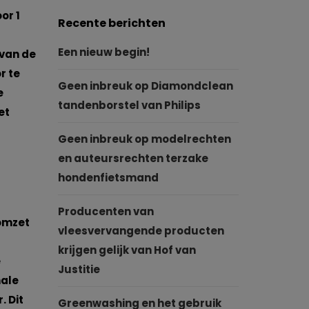
or 1
Recente berichten
Een nieuw begin!
 van de
r te
Geen inbreuk op Diamondclean
e
tandenborstel van Philips
et
Geen inbreuk op modelrechten
en auteursrechten terzake
hondenfietsmand
Producenten van
 omzet
vleesvervangende producten
krijgen gelijk van Hof van
e
Justitie
male
. Dit
Greenwashing en het gebruik