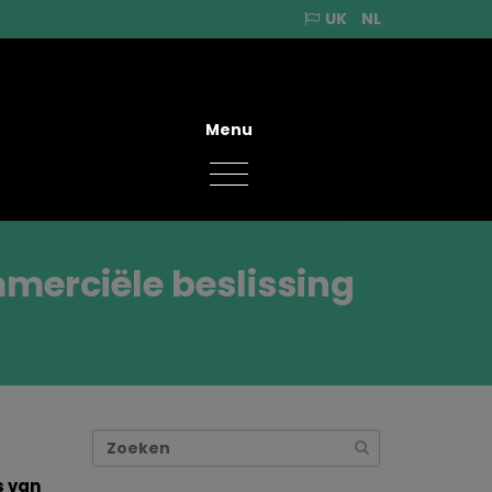
UK
NL
Menu
merciële beslissing
s van