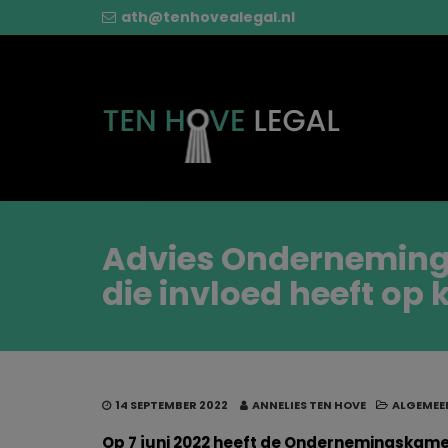
ath@tenhovealegal.nl
Advies Ondernemings
die invloed heeft op 
14 SEPTEMBER 2022
ANNELIES TEN HOVE
ALGEMEE
Op 7 juni 2022 heeft de Ondernemingskame