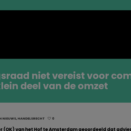
raad niet vereist voor com
klein deel van de omzet
N NIEUWS
,
HANDELSRECHT
0
r (OK) van het Hof te Amsterdam geoordeeld dat advie