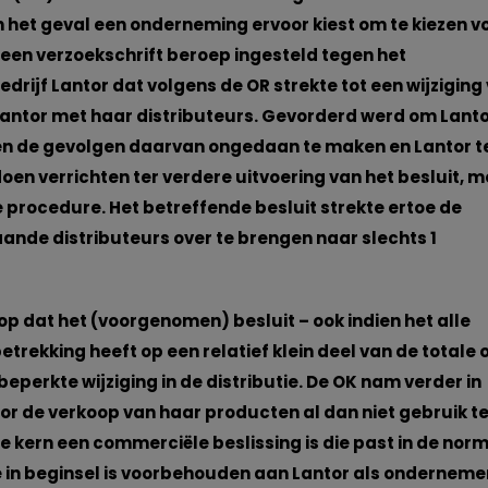
n het geval een onderneming ervoor kiest om te kiezen vo
 een verzoekschrift beroep ingesteld tegen het
rijf Lantor dat volgens de OR strekte tot een wijziging
tor met haar distributeurs. Gevorderd werd om Lanto
 en de gevolgen daarvan ongedaan te maken en Lantor t
oen verrichten ter verdere uitvoering van het besluit, m
e procedure. Het betreffende besluit strekte ertoe de
nde distributeurs over te brengen naar slechts 1
op dat het (voorgenomen) besluit – ook indien het alle
etrekking heeft op een relatief klein deel van de totale
beperkte wijziging in de distributie. De OK nam verder in
r de verkoop van haar producten al dan niet gebruik t
de kern een commerciële beslissing is die past in de nor
e in beginsel is voorbehouden aan Lantor als ondernemer