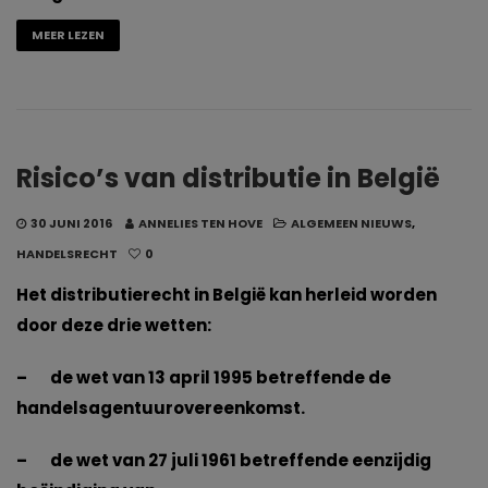
MEER LEZEN
Risico’s van distributie in België
30 JUNI 2016
ANNELIES TEN HOVE
ALGEMEEN NIEUWS
,
HANDELSRECHT
0
Het distributierecht in België kan herleid worden
door deze drie wetten:
– de wet van 13 april 1995 betreffende de
handelsagentuurovereenkomst.
– de wet van 27 juli 1961 betreffende eenzijdig