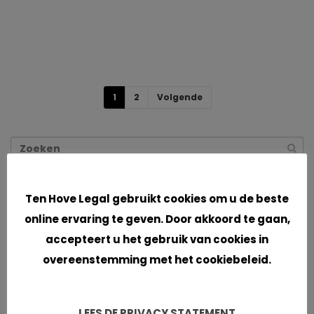
1
2
Volgende
Cookies
Ten Hove Legal gebruikt cookies om u de beste
Recente berichten
online ervaring te geven. Door akkoord te gaan,
Een nieuw begin!
accepteert u het gebruik van cookies in
overeenstemming met het cookiebeleid.
Geen inbreuk op Diamondclean tandenborstel van
Philips
LEES DE PRIVACY STATEMENT