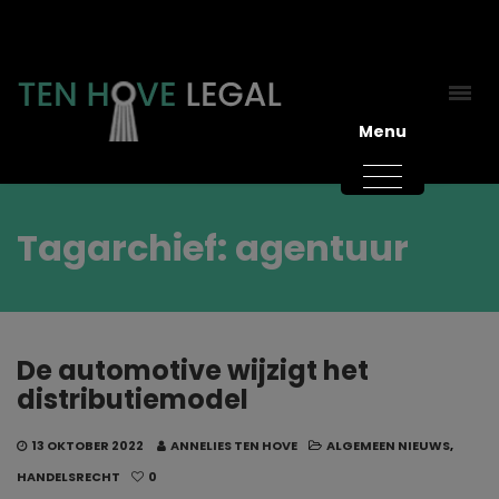
Menu
Tagarchief: agentuur
De automotive wijzigt het
distributiemodel
13 OKTOBER 2022
ANNELIES TEN HOVE
ALGEMEEN NIEUWS
,
HANDELSRECHT
0