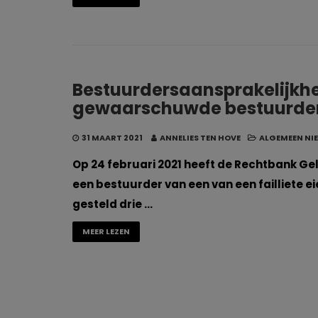
Bestuurdersaansprakelijkh
gewaarschuwde bestuurde
31 MAART 2021
ANNELIES TEN HOVE
ALGEMEEN NI
Op 24 februari 2021 heeft de Rechtbank Ge
een bestuurder van een van een failliete e
gesteld drie …
MEER LEZEN