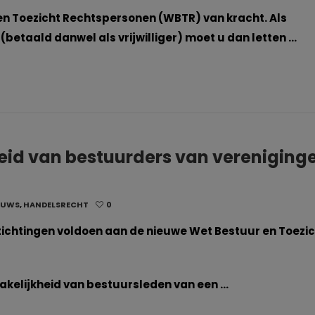
 en Toezicht Rechtspersonen (WBTR) van kracht. Als
(betaald danwel als vrijwilliger) moet u dan letten …
heid van bestuurders van vereniging
EUWS
,
HANDELSRECHT
0
 stichtingen voldoen aan de nieuwe Wet Bestuur en Toezi
rakelijkheid van bestuursleden van een …