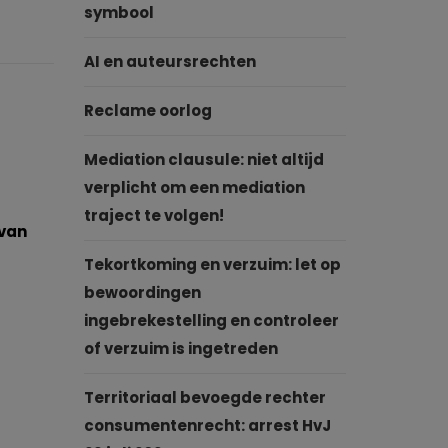
symbool
AI en auteursrechten
Reclame oorlog
Mediation clausule: niet altijd
verplicht om een mediation
traject te volgen!
 van
Tekortkoming en verzuim: let op
bewoordingen
ingebrekestelling en controleer
of verzuim is ingetreden
Territoriaal bevoegde rechter
consumentenrecht: arrest HvJ