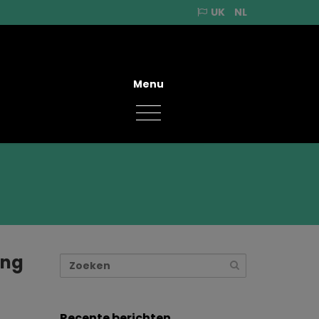
UK
NL
Menu
ang
Recente berichten