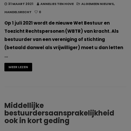
31 MAART 2021
ANNELIES TEN HOVE
ALGEMEEN NIEUWS
,
HANDELSRECHT
0
Op 1 juli 2021 wordt de nieuwe Wet Bestuur en
Toezicht Rechtspersonen (WBTR) van kracht. Als
bestuurder van een vereniging of stichting
(betaald danwel als vrijwilliger) moet u dan letten
…
MEER LEZEN
Middellijke
bestuurdersaansprakelijkheid
ook in kort geding