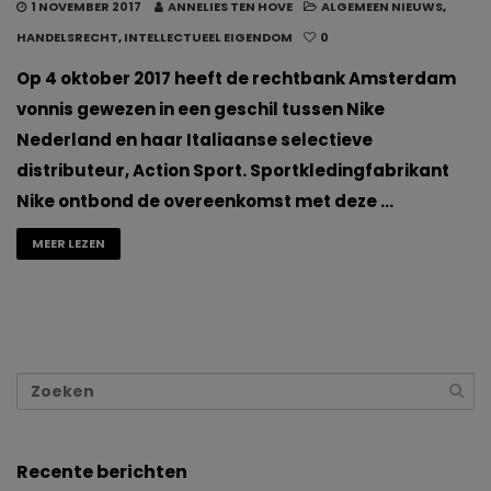
1 NOVEMBER 2017
ANNELIES TEN HOVE
ALGEMEEN NIEUWS
,
HANDELSRECHT
,
INTELLECTUEEL EIGENDOM
0
Op 4 oktober 2017 heeft de rechtbank Amsterdam
vonnis gewezen in een geschil tussen Nike
Nederland en haar Italiaanse selectieve
distributeur, Action Sport. Sportkledingfabrikant
Nike ontbond de overeenkomst met deze …
MEER LEZEN
Recente berichten