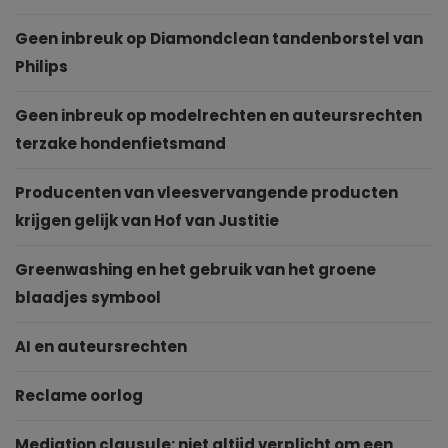
Geen inbreuk op Diamondclean tandenborstel van
Philips
Geen inbreuk op modelrechten en auteursrechten
terzake hondenfietsmand
Producenten van vleesvervangende producten
krijgen gelijk van Hof van Justitie
Greenwashing en het gebruik van het groene
blaadjes symbool
AI en auteursrechten
Reclame oorlog
Mediation clausule: niet altijd verplicht om een