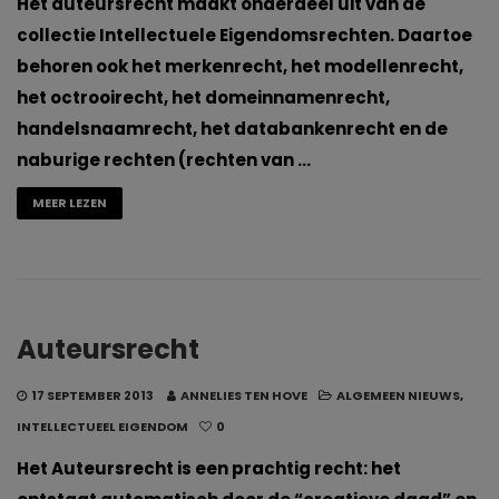
Het auteursrecht maakt onderdeel uit van de
collectie Intellectuele Eigendomsrechten. Daartoe
behoren ook het merkenrecht, het modellenrecht,
het octrooirecht, het domeinnamenrecht,
handelsnaamrecht, het databankenrecht en de
naburige rechten (rechten van …
MEER LEZEN
Auteursrecht
17 SEPTEMBER 2013
ANNELIES TEN HOVE
ALGEMEEN NIEUWS
,
INTELLECTUEEL EIGENDOM
0
Het Auteursrecht is een prachtig recht: het