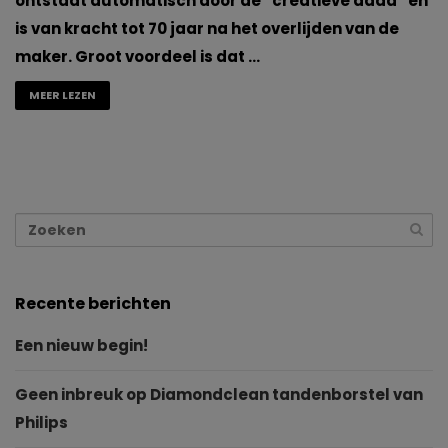
ontstaat automatisch door de “creatieve daad” en
is van kracht tot 70 jaar na het overlijden van de
maker. Groot voordeel is dat …
MEER LEZEN
Recente berichten
Een nieuw begin!
Geen inbreuk op Diamondclean tandenborstel van
Philips