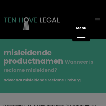
Menu
misleidende
productnamen
Wanneer is
reclame misleidend?
advocaat misleidende reclame Limburg
14 OKTOBER 2024
ANNELIES TEN HOVE
ALGEMEEN NIEUWS
,