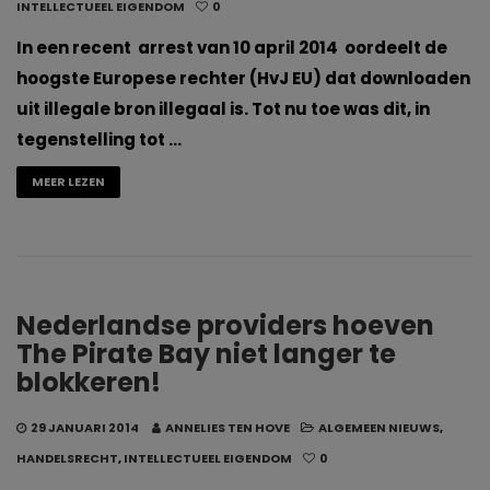
INTELLECTUEEL EIGENDOM
0
In een recent arrest van 10 april 2014 oordeelt de
hoogste Europese rechter (HvJ EU) dat downloaden
uit illegale bron illegaal is. Tot nu toe was dit, in
tegenstelling tot …
MEER LEZEN
Nederlandse providers hoeven
The Pirate Bay niet langer te
blokkeren!
29 JANUARI 2014
ANNELIES TEN HOVE
ALGEMEEN NIEUWS
,
HANDELSRECHT
,
INTELLECTUEEL EIGENDOM
0