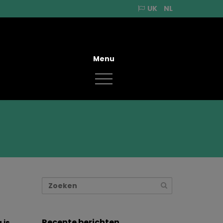
UK
NL
Menu
Recente berichten
 is