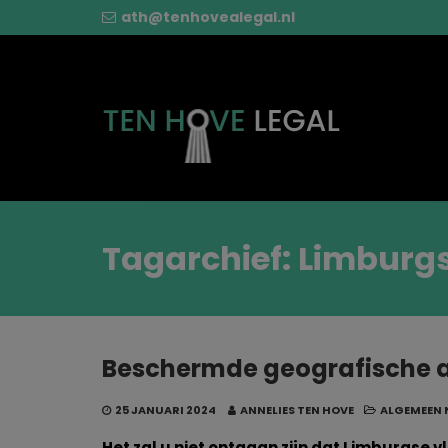
ath@tenhovealegal.nl
Tagarchief: Limburgs
Beschermde geografische a
25 JANUARI 2024
ANNELIES TEN HOVE
ALGEMEEN 
Het zal u niet ontgaan zijn dat Limburgse vl