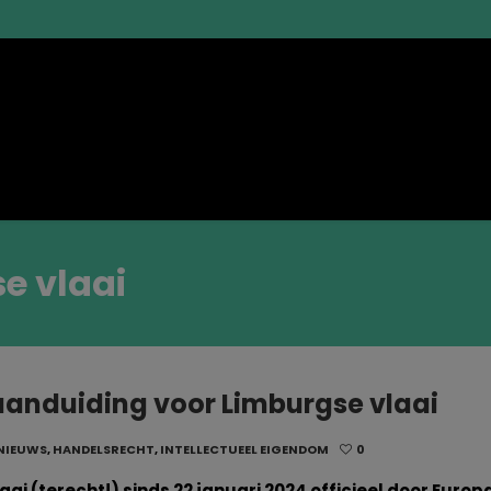
e vlaai
anduiding voor Limburgse vlaai
NIEUWS
,
HANDELSRECHT
,
INTELLECTUEEL EIGENDOM
0
aai (terecht!) sinds 22 januari 2024 officieel door Europa