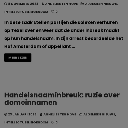
8 NOVEMBER 2023
ANNELIES TEN HOVE
ALGEMEEN NIEUWS
,
INTELLECTUEEL EIGENDOM
0
In deze zaak stellen partijen die solexen verhuren
op Texel over en weer dat de ander inbreuk maakt
op hun handelsnaam. In zijn arrest beoordeelde het
Hof Amsterdam of appellant …
MEER LEZEN
Handelsnaaminbreuk: ruzie over
domeinnamen
23 JANUARI 2023
ANNELIES TEN HOVE
ALGEMEEN NIEUWS
,
INTELLECTUEEL EIGENDOM
0