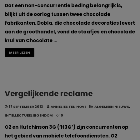
Dat een non-concurrentie beding belangrijk is,
blijkt uit de oorlog tussen twee chocolade
fabrikanten. Dobla, die chocolade decoraties levert
aan de groothandel, vond de staafjes en chocolade
krul van Chocolate …
MEER LEZEN
Vergelijkende reclame
17 SEPTEMBER 2013
ANNELIES TEN HOVE
ALGEMEEN NIEUWS
,
INTELLECTUEEL EIGENDOM
0
O2 en Hutchinson 3G (‘H3G’) zijn concurrenten op
het gebied van mobiele telefoondiensten. O2