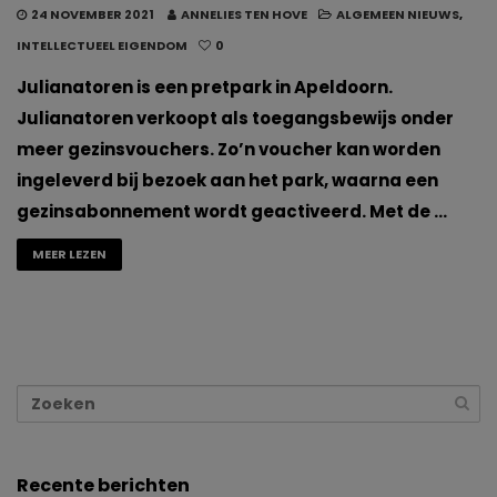
24 NOVEMBER 2021
ANNELIES TEN HOVE
ALGEMEEN NIEUWS
,
INTELLECTUEEL EIGENDOM
0
Julianatoren is een pretpark in Apeldoorn.
Julianatoren verkoopt als toegangsbewijs onder
meer gezinsvouchers. Zo’n voucher kan worden
ingeleverd bij bezoek aan het park, waarna een
gezinsabonnement wordt geactiveerd. Met de …
MEER LEZEN
Recente berichten