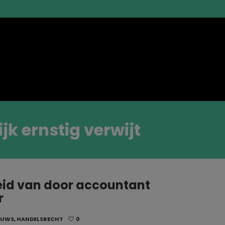
jk ernstig verwijt
eid van door accountant
r
EUWS
,
HANDELSRECHT
0