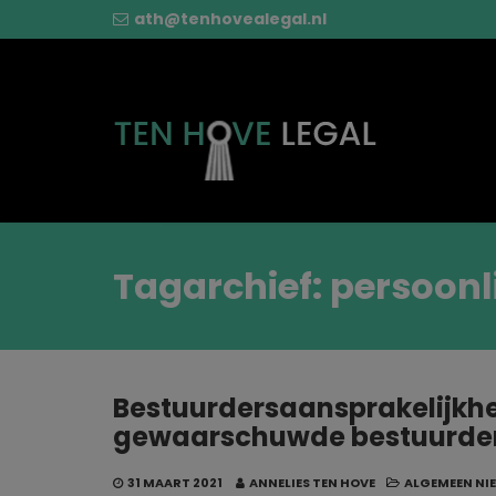
ath@tenhovealegal.nl
Tagarchief: persoonli
Bestuurdersaansprakelijkh
gewaarschuwde bestuurde
31 MAART 2021
ANNELIES TEN HOVE
ALGEMEEN NI