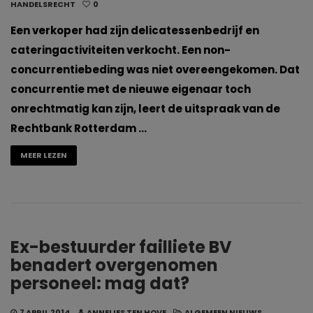
HANDELSRECHT
0
Een verkoper had zijn delicatessenbedrijf en
cateringactiviteiten verkocht. Een non-
concurrentiebeding was niet overeengekomen. Dat
concurrentie met de nieuwe eigenaar toch
onrechtmatig kan zijn, leert de uitspraak van de
Rechtbank Rotterdam …
MEER LEZEN
Ex-bestuurder failliete BV
benadert overgenomen
personeel: mag dat?
7 APRIL 2014
ANNELIES TEN HOVE
ALGEMEEN NIEUWS
,