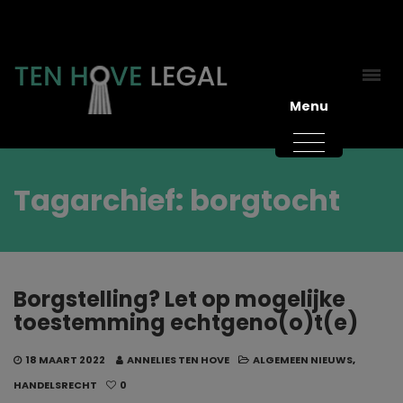
Menu
Tagarchief: borgtocht
Borgstelling? Let op mogelijke
toestemming echtgeno(o)t(e)
18 MAART 2022
ANNELIES TEN HOVE
ALGEMEEN NIEUWS
,
HANDELSRECHT
0