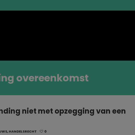
ging overeenkomst
nding niet met opzegging van een
EUWS
,
HANDELSRECHT
0