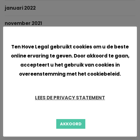
januari 2022
november 2021
Cookies
oktober 2021
Ten Hove Legal gebruikt cookies om u de beste
september 2021
online ervaring te geven. Door akkoord te gaan,
accepteert u het gebruik van cookies in
juni 2021
overeenstemming met het cookiebeleid.
april 2021
LEES DE PRIVACY STATEMENT
maart 2021
januari 2021
AKKOORD
november 2020