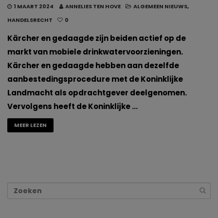
1 MAART 2024
ANNELIES TEN HOVE
ALGEMEEN NIEUWS
,
HANDELSRECHT
0
Kärcher en gedaagde zijn beiden actief op de
markt van mobiele drinkwatervoorzieningen.
Kärcher en gedaagde hebben aan dezelfde
aanbestedingsprocedure met de Koninklijke
Landmacht als opdrachtgever deelgenomen.
Vervolgens heeft de Koninklijke …
MEER LEZEN