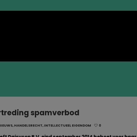
ertreding spamverbod
NIEUWS
,
HANDELSRECHT
,
INTELLECTUEEL EIGENDOM
0
ft Daisycon B.V. eind september 2014 beboet voor haar