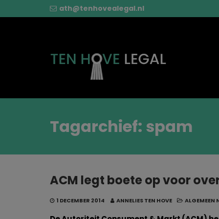
ath@tenhovealegal.nl
Tagarchief: spam
ACM legt boete op voor ov
1 DECEMBER 2014
ANNELIES TEN HOVE
ALGEMEEN 
De Autoriteit Consument & Markt (ACM) hee