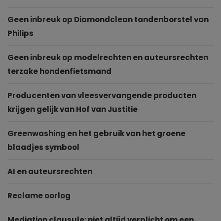
Geen inbreuk op Diamondclean tandenborstel van
Philips
Geen inbreuk op modelrechten en auteursrechten
terzake hondenfietsmand
Producenten van vleesvervangende producten
krijgen gelijk van Hof van Justitie
Greenwashing en het gebruik van het groene
blaadjes symbool
AI en auteursrechten
Reclame oorlog
Mediation clausule: niet altijd verplicht om een