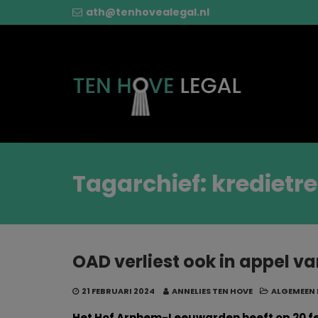
ath@tenhovealegal.nl
Tagarchief: kredietre
OAD verliest ook in appel 
21 FEBRUARI 2024
ANNELIES TEN HOVE
ALGEMEEN
Het Hof Arnhem-Leeuwarden heeft op 20 fe