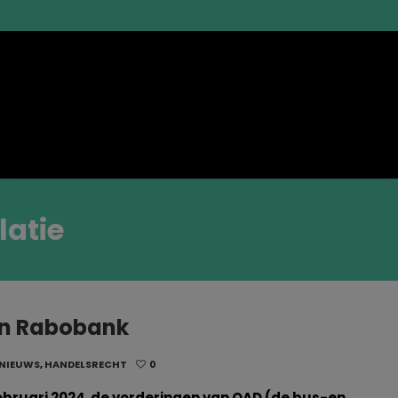
latie
van Rabobank
 NIEUWS
,
HANDELSRECHT
0
bruari 2024 de vorderingen van OAD (de bus-en