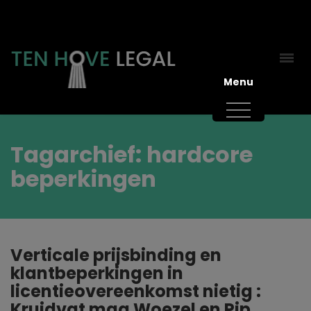
Menu
Tagarchief: hardcore
beperkingen
Verticale prijsbinding en
klantbeperkingen in
licentieovereenkomst nietig :
Kruidvat mag Woezel en Pip