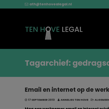
ath@tenhovealegal.nl
Tagarchief: gedrags
Email en internet op de wer
17 SEPTEMBER 2013
ANNELIES TEN HOVE
ALGEMEE
Mag een werknemer email en internet privé