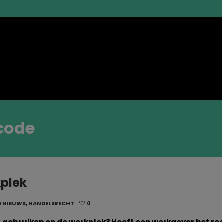
code
kplek
N NIEUWS
,
HANDELSRECHT
0
 gebruiken op de werkplek? Heeft een werkgever het re