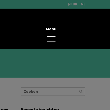
UK
NL
Menu
Recente berichten
k van