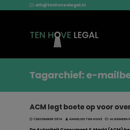
ath@tenhovealegal.nl
Tagarchief: e-mailb
ACM legt boete op voor ov
1 DECEMBER 2014
ANNELIES TEN HOVE
ALGEMEEN 
De Autoriteit Consument & Markt (ACM) hee