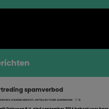
erichten
ertreding spamverbod
NIEUWS
,
HANDELSRECHT
,
INTELLECTUEEL EIGENDOM
0
ft Daisycon B.V. eind september 2014 beboet voor haar