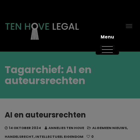
Menu
Tagarchief: AI en
auteursrechten
AI en auteursrechten
14 OKTOBER 2024
ANNELIES TEN HOVE
ALGEMEEN NIEUWS
,
HANDELSRECHT
,
INTELLECTUEEL EIGENDOM
0